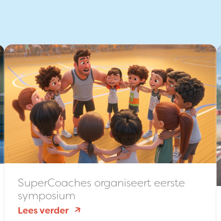
SuperCoaches organiseert eerste
symposium
:
Lees verder