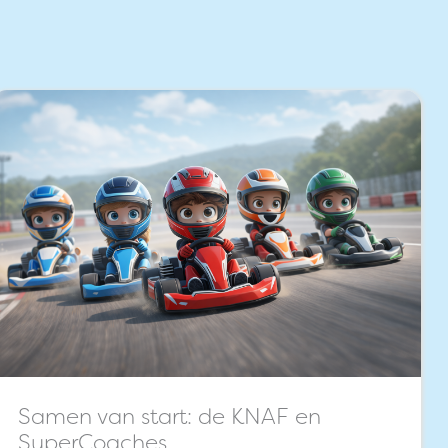
Samen van start: de KNAF en
SuperCoaches