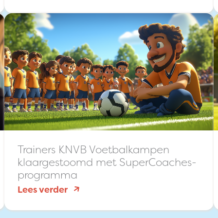
Trainers KNVB Voetbalkampen
klaargestoomd met SuperCoaches-
programma
:
Lees verder
Trainers
KNVB