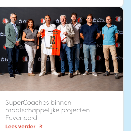
13
januari
SuperCoaches binnen
maatschappelijke projecten
Feyenoord
:
Lees verder