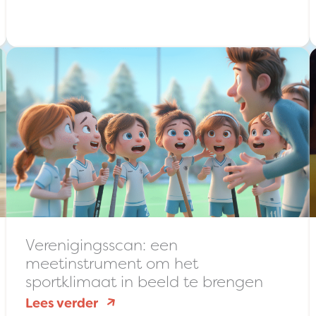
SuperCoaches
organiseert
eerste
symposium
Verenigingsscan: een
meetinstrument om het
sportklimaat in beeld te brengen
:
Lees verder