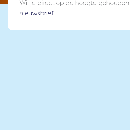
Wil je direct op de hoogte gehouden
nieuwsbrief
.