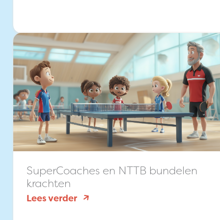
Badminton
Nederland
kiest
voor
SuperCoaches
SuperCoaches en NTTB bundelen
krachten
:
Lees verder
SuperCoaches