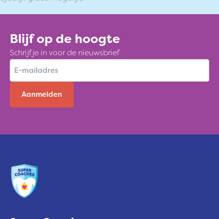
Blijf op de hoogte
Schrijf je in voor de nieuwsbrief
E
-
m
a
i
l
a
d
r
e
s