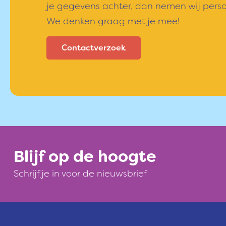
je gegevens achter, dan nemen wij persoo
We denken graag met je mee!
Contactverzoek
Blijf op de hoogte
Schrijf je in voor de nieuwsbrief