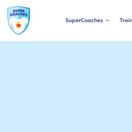
Ga
naar
SuperCoaches
Trai
de
inhoud