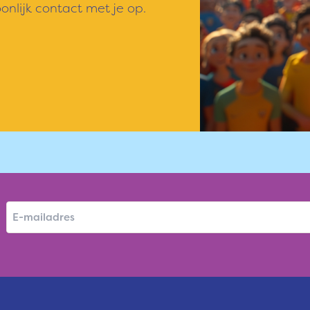
nlijk contact met je op.
E
-
m
a
i
l
a
d