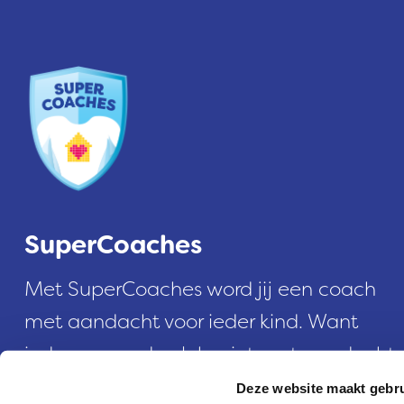
SuperCoaches
Met SuperCoaches word jij een coach
met aandacht voor ieder kind. Want
iedereen op de club wint met aandacht
voor coach en kind.
Deze website maakt gebru