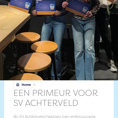
»
Home
EEN PRIMEUR VOOR
SV ACHTERVELD
Bij SV Achterveld hebben tien enthousiaste