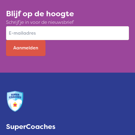
op
Blijf op de hoogte
de
Schrijf je in voor de nieuwsbrief
mentale
E
gezondheid
-
van
m
jongeren
a
i
l
a
d
r
e
s
SuperCoaches