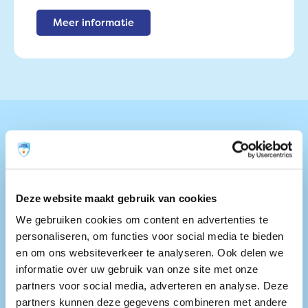
Meer informatie
Cras non maximus dui.
Aenean
eget felis
nec lacus tincidunt
Deze website maakt gebruik van cookies
blandit. Ut id enim at velit
We gebruiken cookies om content en advertenties te
gravida vulputate non sed diam.
personaliseren, om functies voor social media te bieden
en om ons websiteverkeer te analyseren. Ook delen we
informatie over uw gebruik van onze site met onze
Angela (9 jaar)
partners voor social media, adverteren en analyse. Deze
partners kunnen deze gegevens combineren met andere