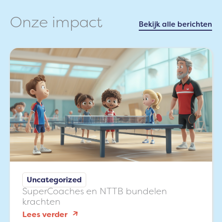
Onze impact
Bekijk alle berichten
Uncategorized
SuperCoaches en NTTB bundelen
krachten
:
Lees verder