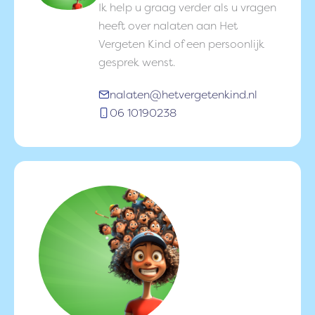
Ik help u graag verder als u vragen
heeft over nalaten aan Het
Vergeten Kind of een persoonlijk
gesprek wenst.
nalaten@hetvergetenkind.nl
06 10190238