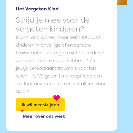
a
n
Het Vergeten Kind
r
t
:
o
Strijd je mee voor de
1
m
vergeten kinderen?
3
h
In ons land wonen maar liefst 100.000
j
e
kinderen in onveilige of onleefbare
a
t
thuissituaties. Ze krijgen niet de liefde en
n
s
aandacht die ze nodig hebben. Zo’n
u
p
jeugd veroorzaakt trauma’s voor het
a
o
leven. Het Vergeten Kind roept iedereen
r
r
op: laat deze kinderen er niet alleen voor
i
t
staan!
k
l
Ik wil meestrijden
i
Meer over ons werk
m
a