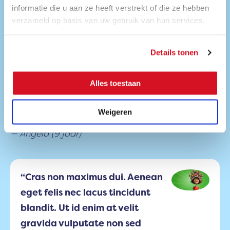
informatie die u aan ze heeft verstrekt of die ze hebben
verzameld op basis van uw gebruik van hun services.
“Cras non maximus dui. Aenean eget felis nec
lacus tincidunt blandit. Ut id enim at velit
Details tonen
gravida vulputate non sed diam. Maecenas
mi lectus, maximus at sollicitudin in, rutrum
Alles toestaan
quis mi. Nunc pretium tincidunt urna eget
pretium. Pellentesque a laoreet lectus.”
Weigeren
Angela (9 jaar)
“Cras non maximus dui. Aenean
eget felis nec lacus tincidunt
blandit. Ut id enim at velit
gravida vulputate non sed