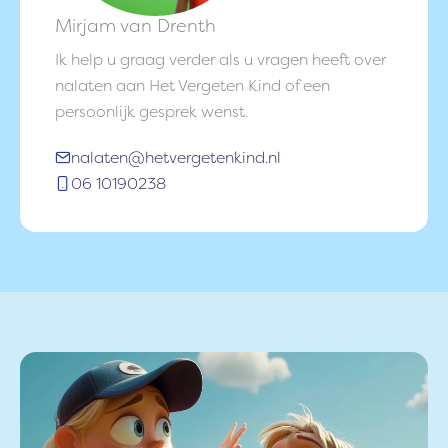
Mirjam van Drenth
Ik help u graag verder als u vragen heeft over
nalaten aan Het Vergeten Kind of een
persoonlijk gesprek wenst.
nalaten@hetvergetenkind.nl
06 10190238