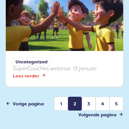
om
het
sportklimaat
in
beeld
te
brengen
Uncategorized
SuperCoaches webinar: 13 januari
:
Lees verder
SuperCoaches
webinar:
13
Vorige pagina
1
2
3
4
5
januari
Volgende pagina