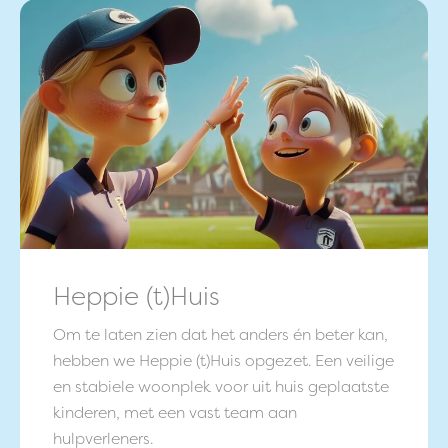
Heppie (t)Huis
Om te laten zien dat het anders én beter kan,
hebben we Heppie (t)Huis opgezet. Een veilige
en stabiele woonplek voor uit huis geplaatste
kinderen, met een vast team aan
hulpverleners.