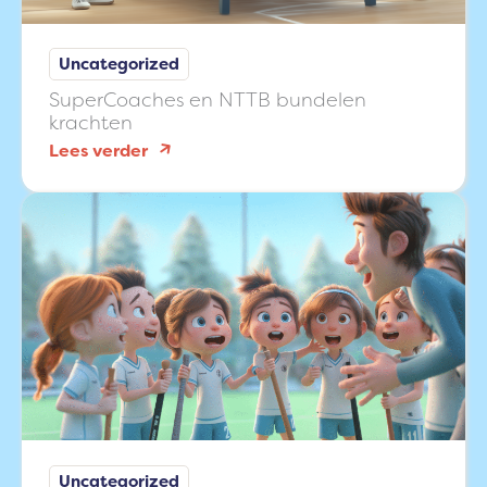
Uncategorized
SuperCoaches en NTTB bundelen
krachten
:
Lees verder
S
u
p
e
r
C
o
a
c
h
e
Uncategorized
s