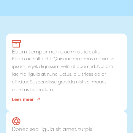
a
t
i
n
b
e
e
Etiam tempor non quam ut iaculis
l
Etiam ac nulla elit. Quisque maximus maximus
d
ipsum, eget dignissim velit aliquam id. Nullam
t
lacinia ligula at nunc luctus, a ultrices dolor
e
efficitur. Suspendisse gravida nisl vel mauris
b
egestas bibendum.
r
Lees meer
e
n
g
e
Donec sed ligula sit amet turpis
n