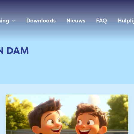
ning
Downloads
Nieuws
FAQ
Hulpli
N DAM