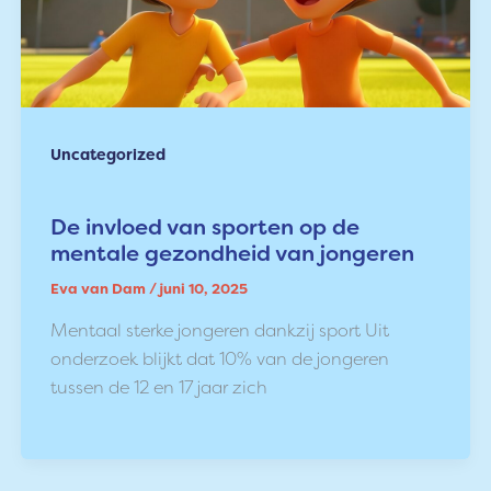
Uncategorized
De invloed van sporten op de
mentale gezondheid van jongeren
Eva van Dam
/
juni 10, 2025
Mentaal sterke jongeren dankzij sport Uit
onderzoek blijkt dat 10% van de jongeren
tussen de 12 en 17 jaar zich