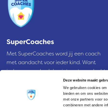
SuperCoaches
Met SuperCoaches word jij een coach
met aandacht voor ieder kind. Want
iedereen op de club wint met aandacht
voor coach en kind.
Deze website maakt gebru
We gebruiken cookies om c
bieden en om ons websitev
met onze partners voor so
© SuperCoaches |
Privacyverklaring
combineren met andere inf