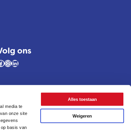
Volg ons
ok
Instagram
LinkedIn
Alles toestaan
al media te
van onze site
Weigeren
 gegevens
 op basis van