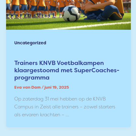
Uncategorized
Trainers KNVB Voetbalkampen
klaargestoomd met SuperCoaches-
programma
Eva van Dam
/
juni 19, 2025
Op zaterdag 31 mei hebben op de KNVB
Campus in Zeist alle trainers – zowel starters
als ervaren krachten – …