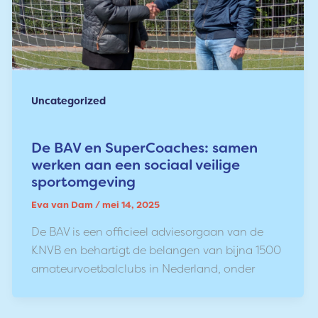
Uncategorized
De BAV en SuperCoaches: samen
werken aan een sociaal veilige
sportomgeving
Eva van Dam
/
mei 14, 2025
De BAV is een officieel adviesorgaan van de
KNVB en behartigt de belangen van bijna 1500
amateurvoetbalclubs in Nederland, onder