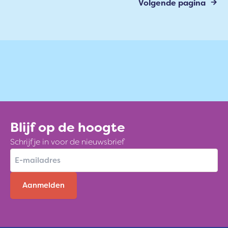
Volgende pagina
Blijf op de hoogte
Schrijf je in voor de nieuwsbrief
E
-
m
a
i
l
a
d