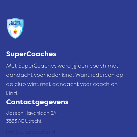
r
e
s
SuperCoaches
Met SuperCoaches word jij een coach met
aandacht voor ieder kind. Want iedereen op
de club wint met aandacht voor coach en
kind.
Contactgegevens
Joseph Haydnlaan 2A
3533 AE Utrecht
info@supercoaches.nl