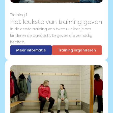
Training 1
Het leukste van training geven
In de eerste training van twee uur leer je om
kinderen de aandacht te geven die ze nodig
hebben.
Meer informatie
Training organiseren