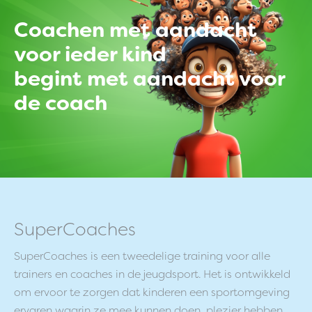
Coachen met aandacht
voor ieder kind
begint met aandacht voor
de coach
SuperCoaches
SuperCoaches is een tweedelige training voor alle
trainers en coaches in de jeugdsport. Het is ontwikkeld
om ervoor te zorgen dat kinderen een sportomgeving
ervaren waarin ze mee kunnen doen, plezier hebben,