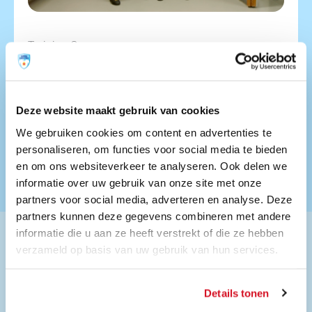
Training 2
Aandacht voor ieder kind
In de tweede training, die ook twee uur duurt,
gaan jullie verder met praktijksituaties en hoe je
Deze website maakt gebruik van cookies
daarmee om kan gaan.
We gebruiken cookies om content en advertenties te
Meer informatie
Training organiseren
personaliseren, om functies voor social media te bieden
en om ons websiteverkeer te analyseren. Ook delen we
informatie over uw gebruik van onze site met onze
partners voor social media, adverteren en analyse. Deze
partners kunnen deze gegevens combineren met andere
informatie die u aan ze heeft verstrekt of die ze hebben
verzameld op basis van uw gebruik van hun services.
“We hebben zeer inspirerende en
Details tonen