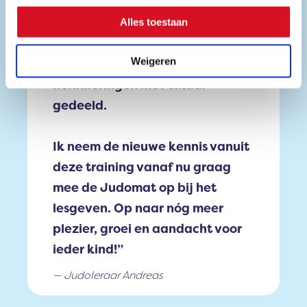
leerzame gesprekken met elkaar
gehad. Op sommige momenten
Alles toestaan
hebben de deelnemers
Weigeren
kwetsbare en emotionele
herinneringen met elkaar
gedeeld.
Ik neem de nieuwe kennis vanuit
deze training vanaf nu graag
mee de Judomat op bij het
lesgeven. Op naar nóg meer
plezier, groei en aandacht voor
ieder kind!”
Judoleraar Andreas