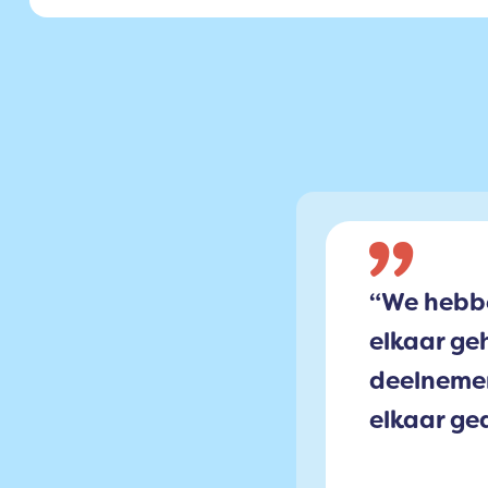
“We hebbe
elkaar g
deelnemer
elkaar ge