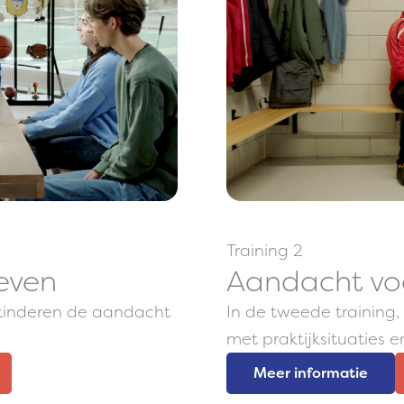
Training 2
geven
Aandacht voo
m kinderen de aandacht
In de tweede training, 
met praktijksituaties
Meer informatie