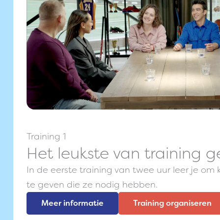
Training 1
Het leukste van training 
In de eerste training van twee uur leer je o
te geven die ze nodig hebben.
Meer informatie
Training organiseren