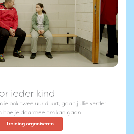
r ieder kind
die ook twee uur duurt, gaan jullie verder
 en hoe je daarmee om kan gaan.
Training organiseren