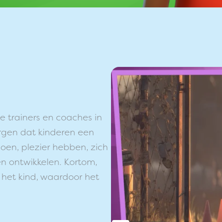
e trainers en coaches in
orgen dat kinderen een
en, plezier hebben, zich
n ontwikkelen. Kortom,
het kind, waardoor het