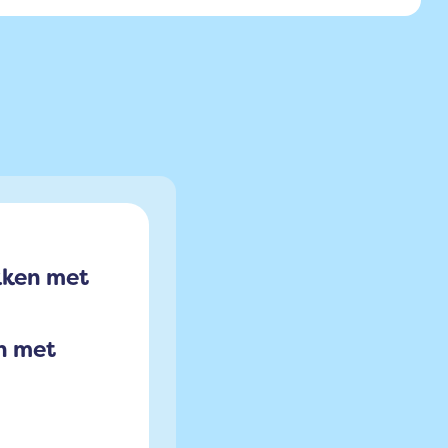
kken met
n met