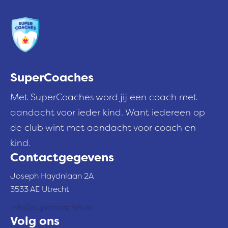
e
s
SuperCoaches
Met SuperCoaches word jij een coach met
aandacht voor ieder kind. Want iedereen op
de club wint met aandacht voor coach en
kind.
Contactgegevens
Joseph Haydnlaan 2A
3533 AE Utrecht
info@supercoaches.nl
Volg ons