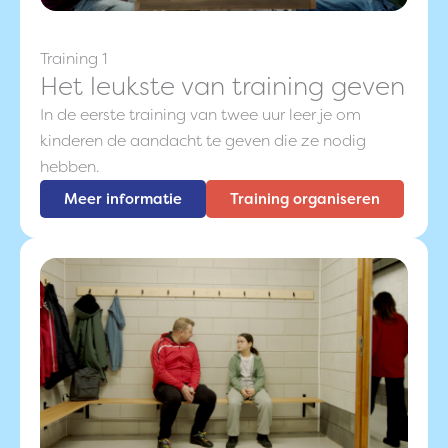
Training 1
Het leukste van training geven
In de eerste training van twee uur leer je om
kinderen de aandacht te geven die ze nodig
hebben.
Meer informatie
Training organiseren