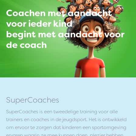
Coachen met aandacht
voor ieder kind
begint met aandacht voor
de coach
SuperCoaches
SuperCoaches is een tweedelige training voor alle
trainers en coaches in de jeugdsport. Het is ontwikkeld
om ervoor te zorgen dat kinderen een sportomgeving
ervaren waarin ze mee kunnen doen, plezier hebben,