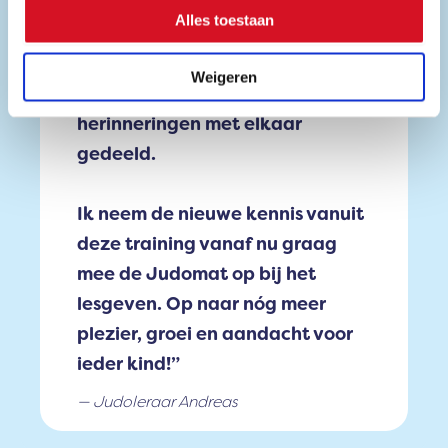
leerzame gesprekken met elkaar
Alles toestaan
gehad. Op sommige momenten
hebben de deelnemers
Weigeren
kwetsbare en emotionele
herinneringen met elkaar
gedeeld.
Ik neem de nieuwe kennis vanuit
deze training vanaf nu graag
mee de Judomat op bij het
lesgeven. Op naar nóg meer
plezier, groei en aandacht voor
ieder kind!”
Judoleraar Andreas