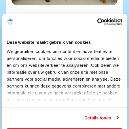
Training 2
Aandacht voor ieder kind
In de tweede training, die ook twee uur duurt,
gaan jullie verder met praktijksituaties en hoe je
Deze website maakt gebruik van cookies
daarmee om kan gaan.
We gebruiken cookies om content en advertenties te
personaliseren, om functies voor social media te bieden
Meer informatie
Training organiseren
en om ons websiteverkeer te analyseren. Ook delen we
informatie over uw gebruik van onze site met onze
partners voor social media, adverteren en analyse. Deze
partners kunnen deze gegevens combineren met andere
informatie die u aan ze heeft verstrekt of die ze hebben
verzameld op basis van uw gebruik van hun services.
Details tonen
“We hebben zeer inspirerende en