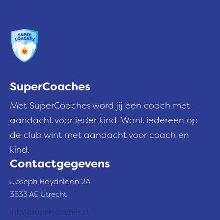
r
e
s
SuperCoaches
Met SuperCoaches word jij een coach met
aandacht voor ieder kind. Want iedereen op
de club wint met aandacht voor coach en
kind.
Contactgegevens
Joseph Haydnlaan 2A
3533 AE Utrecht
info@supercoaches.nl