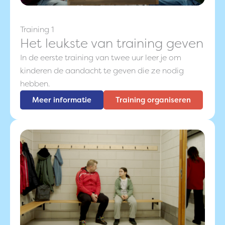
Training 1
Het leukste van training geven
In de eerste training van twee uur leer je om
kinderen de aandacht te geven die ze nodig
hebben.
Meer informatie
Training organiseren