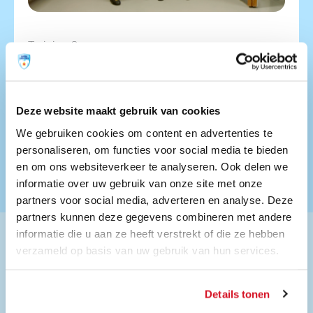
Training 2
Aandacht voor ieder kind
In de tweede training, die ook twee uur duurt,
gaan jullie verder met praktijksituaties en hoe je
Deze website maakt gebruik van cookies
daarmee om kan gaan.
We gebruiken cookies om content en advertenties te
Meer informatie
Training organiseren
personaliseren, om functies voor social media te bieden
en om ons websiteverkeer te analyseren. Ook delen we
informatie over uw gebruik van onze site met onze
partners voor social media, adverteren en analyse. Deze
partners kunnen deze gegevens combineren met andere
informatie die u aan ze heeft verstrekt of die ze hebben
verzameld op basis van uw gebruik van hun services.
“We hebben zeer inspirerende en
Details tonen