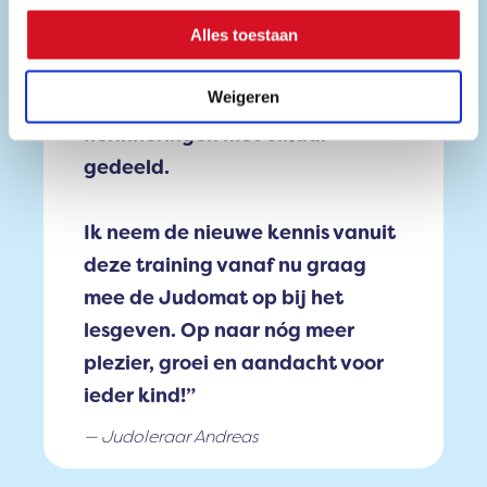
leerzame gesprekken met elkaar
gehad. Op sommige momenten
Alles toestaan
hebben de deelnemers
Weigeren
kwetsbare en emotionele
herinneringen met elkaar
gedeeld.
Ik neem de nieuwe kennis vanuit
deze training vanaf nu graag
mee de Judomat op bij het
lesgeven. Op naar nóg meer
plezier, groei en aandacht voor
ieder kind!”
Judoleraar Andreas