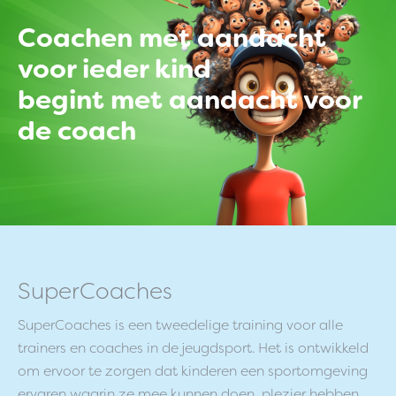
Coachen met aandacht
voor ieder kind
begint met aandacht voor
de coach
SuperCoaches
SuperCoaches is een tweedelige training voor alle
trainers en coaches in de jeugdsport. Het is ontwikkeld
om ervoor te zorgen dat kinderen een sportomgeving
ervaren waarin ze mee kunnen doen, plezier hebben,