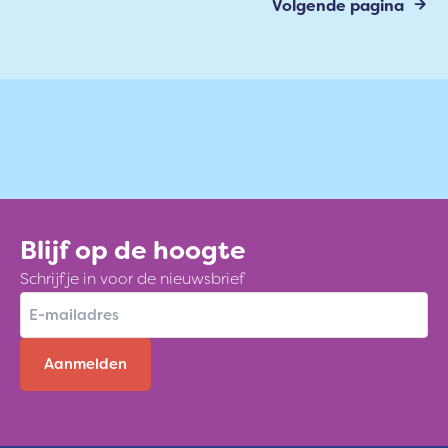
Volgende pagina
Blijf op de hoogte
Schrijf je in voor de nieuwsbrief
E
-
m
a
i
l
a
d